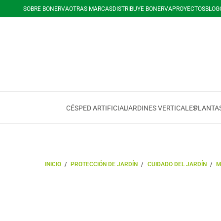
SOBRE BONERVA
OTRAS MARCAS
DISTRIBUYE BONERVA
PROYECTOS
BLOG
CÉSPED ARTIFICIAL
JARDINES VERTICALES
PLANTAS
INICIO
/
PROTECCIÓN DE JARDÍN
/
CUIDADO DEL JARDÍN
/
M