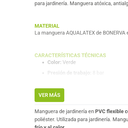
para jardinería. Manguera atóxica, antialg
MATERIAL
La manguera AQUALATEX de BONERVA es
CARACTERÍSTICAS TÉCNICAS
Color:
Verde
Presión de trabajo:
8 bar
Calidad:
Alimentaria
VER MÁS
DATOS TÉCNICOS
Manguera de jardinería en
PVC flexible 
Diámetro interior:
15mm / 20mm
poliéster. Utilizada para jardinería. Man
Diámetro exterior:
20mm / 24mm (+
frío y al calor.