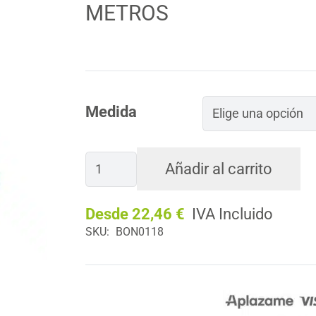
METROS
Medida
Manguera
Añadir al carrito
AQUALATEX
REFORZADA
Desde
22,46
€
KIT
SKU:
BON0118
Rollo
15
Metros
cantidad