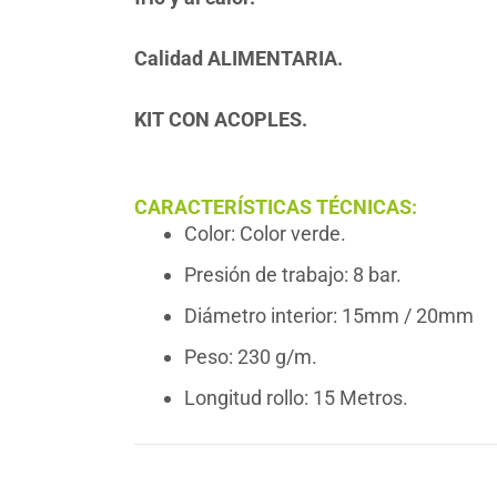
Peso:
170 g/m – 240 g/m
Calidad ALIMENTARIA.
Longitud:
15 metros por rollo
Tensión de rotura:
≥ 5 MPa
KIT CON ACOPLES.
Alargamiento a la rotura:
≥ 150%
Adherencia:
≥ 12N/cm a 15N/cm
CARACTERÍSTICAS TÉCNICAS:
Color: Color verde.
Presión de trabajo: 8 bar.
Diámetro interior: 15mm / 20mm
Peso: 230 g/m.
Longitud rollo: 15 Metros.