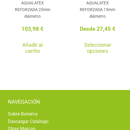
AQUALATEX
AQUALATEX
página
pág
REFORZADA 25mm
REFORZADA 15mm
de
de
diámetro
diámetro
producto
pro
103,98
€
Desde
27,45
€
Est
Añadir al
Seleccionar
pro
carrito
opciones
tie
múl
var
La
opc
se
NAVEGACIÓN
pu
Sobre Bonerva
ele
Descargar Catálogo
en
Otras Marcas