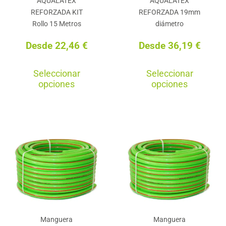
AQUALATEX
AQUALATEX
REFORZADA KIT
REFORZADA 19mm
Rollo 15 Metros
diámetro
Desde
22,46
€
Desde
36,19
€
Este
Est
Seleccionar
Seleccionar
producto
pro
opciones
opciones
tiene
tie
múltiples
múl
variantes.
var
Las
La
opciones
opc
se
se
pueden
pu
elegir
ele
en
en
Manguera
Manguera
la
la