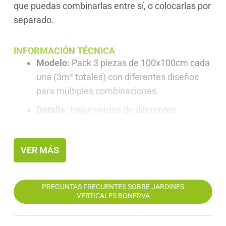
que puedas combinarlas entre sí, o colocarlas por
separado.
INFORMACIÓN TÉCNICA
Modelo:
Pack 3 piezas de 100x100cm cada
una (3m² totales) con diferentes diseños
para múltiples combinaciones.
Detalle:
hojas verdes de diferentes
especies y plantas con colores variados.
Frondosidad:
1288 hojas por pieza.
VER MÁS
Peso total:
3061 g por pieza.
Sistema de unión:
Acople de piezas entre sí
PREGUNTAS FRECUENTES SOBRE JARDINES
mediante clips de presión.
VERTICALES BONERVA
Características:
Certificado CE,