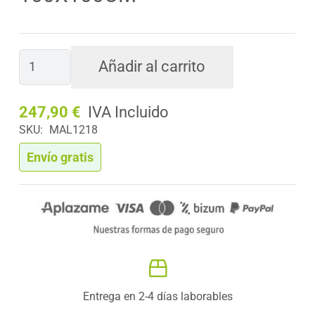
Jardín
Añadir al carrito
Vertical
AMAZONAS
247,90
€
3
SKU:
MAL1218
Piezas
100x100cm
Envío gratis
cantidad
Entrega en 2-4 días laborables