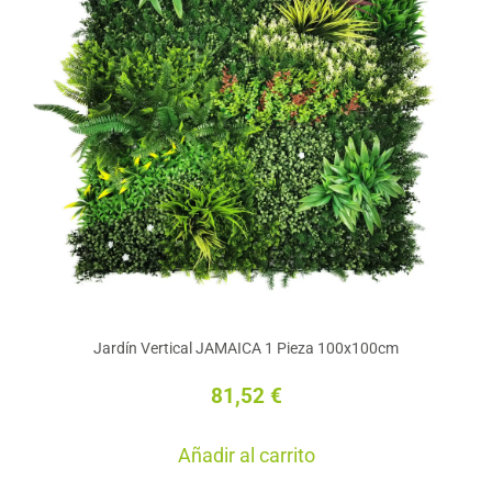
flores variadas unidas en una cuadrícula trasera
que forman una composición única y llena de
color, transformando espacios vacíos en paredes
vegetales llenas de vitalidad.
Cada
jardín vertical artificial
puede instalarse en
pared o techo de manera independiente o
combinando varias unidades y creando un diseño
modular. Su instalación es sencilla, como si de
colgar un cuadro se tratara.
Los
jardines verticales
son muy versátiles y
Jardín Vertical JAMAICA 1 Pieza 100x100cm
pueden colocarse tanto en el
exterior
como en el
interior
. Con ellos, conseguimos dar
más
81,52
€
naturalidad
a nuestros rincones favoritos y
conectar con la naturaleza creando nuevos
Añadir al carrito
espacios verdes
.