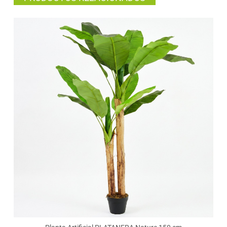
decoraciones temáticas.
BELLEZA NATURAL SIN CUIDADOS
Cada
planta artificial Bonerva
está diseñada con
atención al detalle para ofrecer un acabado
hiperrealista
. Sus materiales de calidad permiten
disfrutar de un toque vegetal duradero sin
mantenimiento.
Los
modelos con tronco natural
aportan un
realismo superior, al incorporar un elemento
auténtico en su estructura.
Olvídate del riego, las plagas o las podas
. Solo
necesitarás pasarle un paño húmedo
ocasionalmente para mantener su aspecto
impecable.