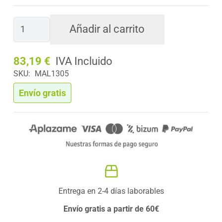
Planta
Añadir al carrito
Artificial
BAMBÚ
83,19
€
Nature
SKU:
MAL1305
210
cm
Envío gratis
cantidad
Entrega en 2-4 días laborables
Envío gratis a partir de 60€