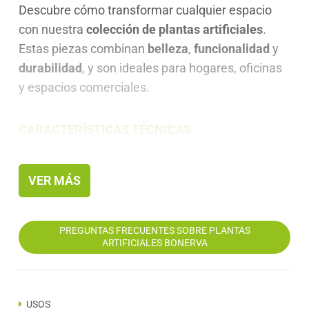
Descubre cómo transformar cualquier espacio
con nuestra
colección de plantas artificiales
.
Estas piezas combinan
belleza
,
funcionalidad
y
durabilidad
, y son ideales para hogares, oficinas
y espacios comerciales.
CARACTERÍSTICAS TÉCNICAS
Modelo:
Bambú Nature 210
Altura:
210 cm
VER MÁS
Peso total:
8,5 kg
Número de hojas:
648
PREGUNTAS FRECUENTES SOBRE PLANTAS
ARTIFICIALES BONERVA
Materiales:
Tronco de bambú natural y
hojas de PEVA
Ajustable:
Ramas y hojas moldeables para
USOS