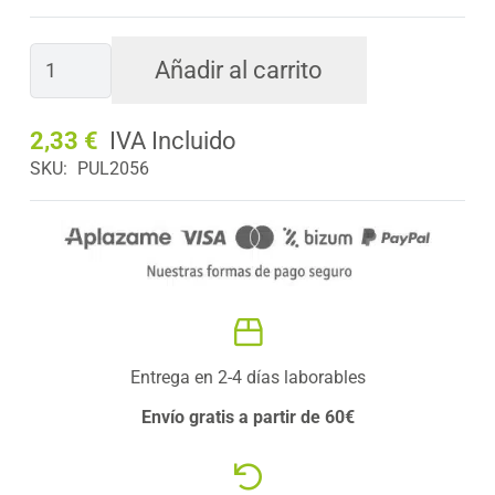
MANGUERA
Añadir al carrito
16mm
1
2,33
€
metro
SKU:
PUL2056
accesorio
para
pulverizadores
Domoagro
Pro
cantidad
Entrega en 2-4 días laborables
Envío gratis a partir de 60€