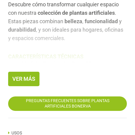
Descubre cómo transformar cualquier espacio
con nuestra
colección de plantas artificiales
.
Estas piezas combinan
belleza
,
funcionalidad
y
durabilidad
, y son ideales para hogares, oficinas
y espacios comerciales.
CARACTERÍSTICAS TÉCNICAS
Modelo:
Zamioculca Deco 90
Altura:
90 cm
VER MÁS
Peso total:
6 kg
Número de hojas:
136
PREGUNTAS FRECUENTES SOBRE PLANTAS
ARTIFICIALES BONERVA
Materiales:
Tronco de PE y hojas de PEVA
Ajustable:
Ramas y hojas moldeables para
adaptar su forma
USOS