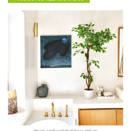
BELLEZA NATURAL SIN CUIDADOS
Cada
planta artificial Bonerva
está diseñada con
atención al detalle para ofrecer un acabado
hiperrealista
. Sus materiales de calidad permiten
disfrutar de un toque vegetal duradero sin
mantenimiento.
Olvídate del riego, las plagas o las podas
. Solo
necesitarás pasarle un paño húmedo
ocasionalmente para mantener su aspecto
impecable.
Versátiles y funcionales, nuestras plantas
artificiales decorativas son la solución ideal para
quienes buscan un
verde siempre perfecto
.