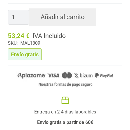
Planta
Añadir al carrito
Artificial
ZAMIOCULCA
53,24
€
Deco
SKU:
MAL1309
90
cm
Envío gratis
cantidad
Entrega en 2-4 días laborables
Envío gratis a partir de 60€