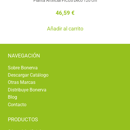
Planta Artificial FICUS Deco 120 cm
*En algunos casos, las imágenes y colores son
orientativos. Las medidas pueden ser
46,59
€
aproximadas a las facilitadas en la descripción
del producto, dependiendo de cómo se abran la
Añadir al carrito
planta y las hojas.
NAVEGACIÓN
Sobre Bonerva
Descargar Catálogo
Otras Marcas
Distribuye Bonerva
Blog
Contacto
PRODUCTOS