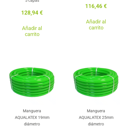
5 capas
116,46
€
producto
pro
128,94
€
Añadir al
carrito
Añadir al
carrito
Manguera
Manguera
AQUALATEX 19mm
AQUALATEX 25mm
diámetro
diámetro