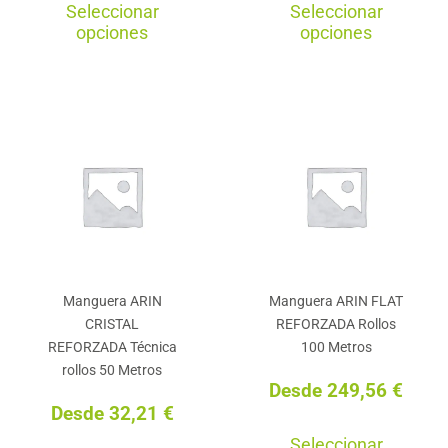
Seleccionar
Seleccionar
producto
pro
opciones
opciones
tiene
tie
múltiples
múl
variantes.
var
Las
La
opciones
opc
se
se
pueden
pu
elegir
ele
en
en
Manguera ARIN
Manguera ARIN FLAT
la
la
CRISTAL
REFORZADA Rollos
página
pág
REFORZADA Técnica
100 Metros
de
de
rollos 50 Metros
Desde
249,56
€
producto
pro
Desde
32,21
€
Est
Seleccionar