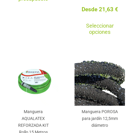
Desde
21,63
€
Est
Seleccionar
pro
opciones
tie
múl
var
La
opc
se
pu
ele
en
Manguera
Manguera POROSA
la
AQUALATEX
para jardín 12,5mm
pág
REFORZADA KIT
diámetro
de
Rollo 15 Metros