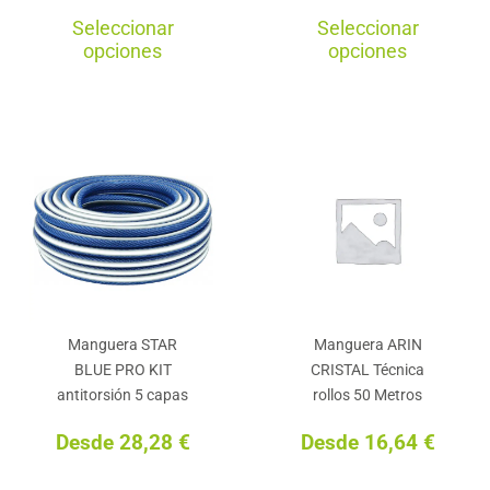
Este
Est
Seleccionar
Seleccionar
producto
pro
opciones
opciones
tiene
tie
múltiples
múl
variantes.
var
Las
La
opciones
opc
se
se
pueden
pu
elegir
ele
en
en
Manguera STAR
Manguera ARIN
la
la
BLUE PRO KIT
CRISTAL Técnica
página
pág
antitorsión 5 capas
rollos 50 Metros
de
de
Desde
28,28
€
Desde
16,64
€
producto
pro
Este
Est