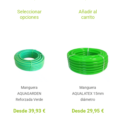
Este
Seleccionar
Añadir al
producto
opciones
carrito
tiene
múltiples
variantes.
Las
opciones
se
pueden
elegir
en
Manguera
Manguera
la
AQUAGARDEN
AQUALATEX 15mm
página
Reforzada Verde
diámetro
de
Desde
39,93
€
Desde
29,95
€
producto