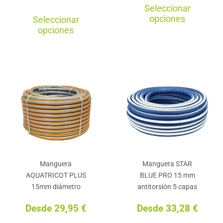
Est
Seleccionar
Este
pro
opciones
Seleccionar
producto
tie
opciones
tiene
múl
múltiples
var
variantes.
La
Las
opc
opciones
se
se
pu
pueden
ele
elegir
en
en
la
Manguera
Manguera STAR
la
pág
AQUATRICOT PLUS
BLUE PRO 15 mm
página
de
15mm diámetro
antitorsión 5 capas
de
pro
Desde
29,95
€
Desde
33,28
€
producto