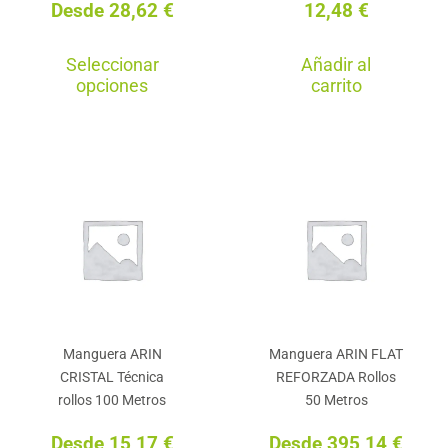
Desde
28,62
€
12,48
€
producto
pro
Este
Seleccionar
Añadir al
producto
opciones
carrito
tiene
múltiples
variantes.
Las
opciones
se
pueden
elegir
en
Manguera ARIN
Manguera ARIN FLAT
la
CRISTAL Técnica
REFORZADA Rollos
página
rollos 100 Metros
50 Metros
de
Desde
15,17
€
Desde
395,14
€
producto