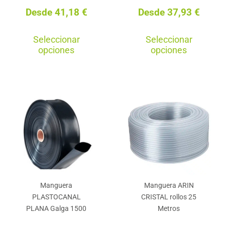
Desde
41,18
€
Desde
37,93
€
producto
Este
Est
Seleccionar
Seleccionar
producto
pro
opciones
opciones
tiene
tie
múltiples
múl
variantes.
var
Las
La
opciones
opc
se
se
pueden
pu
elegir
ele
en
en
Manguera
Manguera ARIN
la
la
PLASTOCANAL
CRISTAL rollos 25
página
pág
PLANA Galga 1500
Metros
de
de