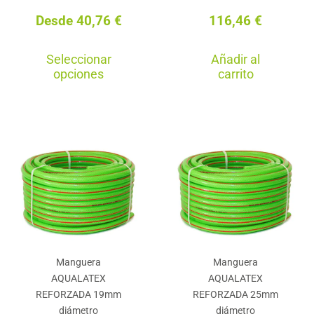
Desde
40,76
€
116,46
€
Este
Seleccionar
Añadir al
producto
opciones
carrito
tiene
múltiples
variantes.
Las
opciones
se
pueden
elegir
en
Manguera
Manguera
la
AQUALATEX
AQUALATEX
página
REFORZADA 19mm
REFORZADA 25mm
de
diámetro
diámetro