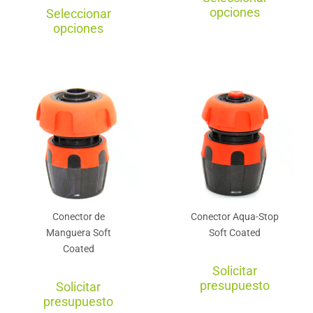
Este
pro
opciones
Seleccionar
producto
tie
opciones
tiene
múl
múltiples
var
variantes.
La
Las
opc
opciones
se
se
pu
pueden
ele
elegir
en
en
la
Conector de
Conector Aqua-Stop
la
pág
Manguera Soft
Soft Coated
página
de
Coated
de
pro
Solicitar
producto
presupuesto
Solicitar
presupuesto