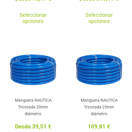
Este
Est
Seleccionar
Seleccionar
producto
pro
opciones
opciones
tiene
tie
múltiples
múl
variantes.
var
Las
La
opciones
opc
se
se
pueden
pu
elegir
ele
en
en
Manguera NAUTICA
Manguera NAUTICA
la
la
Tricotada 20mm
Tricotada 25mm
página
pág
diámetro
diámetro
de
de
Desde
39,51
€
109,81
€
producto
pro