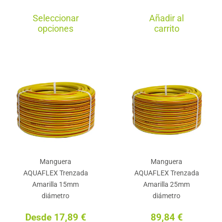
Este
Seleccionar
Añadir al
producto
opciones
carrito
tiene
múltiples
variantes.
Las
opciones
se
pueden
elegir
en
Manguera
Manguera
la
AQUAFLEX Trenzada
AQUAFLEX Trenzada
página
Amarilla 15mm
Amarilla 25mm
de
diámetro
diámetro
producto
Desde
17,89
€
89,84
€