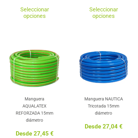
Este
Est
Seleccionar
Seleccionar
producto
pro
opciones
opciones
tiene
tie
múltiples
múl
variantes.
var
Las
La
opciones
opc
se
se
pueden
pu
elegir
ele
en
en
Manguera
Manguera NAUTICA
la
la
AQUALATEX
Tricotada 15mm
página
pág
REFORZADA 15mm
diámetro
de
de
diámetro
Desde
27,04
€
producto
pro
Desde
27,45
€