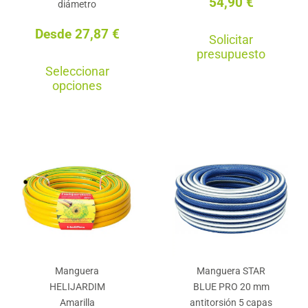
54,90
€
pro
diámetro
producto
Desde
27,87
€
Solicitar
presupuesto
Este
Seleccionar
producto
opciones
tiene
múltiples
variantes.
Las
opciones
se
pueden
elegir
en
Manguera
Manguera STAR
la
HELIJARDIM
BLUE PRO 20 mm
página
Amarilla
antitorsión 5 capas