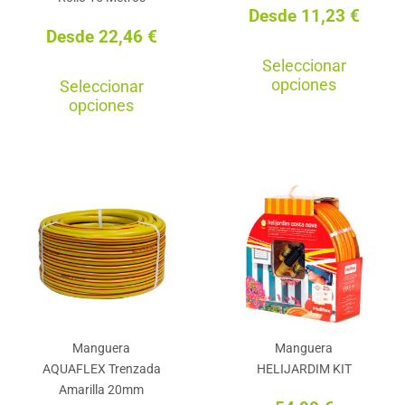
Desde
11,23
€
pro
Desde
22,46
€
Est
Seleccionar
Este
pro
opciones
Seleccionar
producto
tie
opciones
tiene
múl
múltiples
var
variantes.
La
Las
opc
opciones
se
se
pu
pueden
ele
elegir
en
en
la
Manguera
Manguera
la
pág
AQUAFLEX Trenzada
HELIJARDIM KIT
página
de
Amarilla 20mm
de