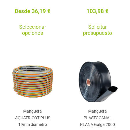
producto
Desde
36,19
€
103,98
€
Este
Seleccionar
Solicitar
producto
opciones
presupuesto
tiene
múltiples
variantes.
Las
opciones
se
pueden
elegir
en
Manguera
Manguera
la
AQUATRICOT PLUS
PLASTOCANAL
página
19mm diámetro
PLANA Galga 2000
de